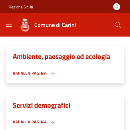
Salta al contenuto principale
Skip to footer content
Regione Sicilia
Comune di Carini
Ambiente, paesaggio ed ecologia
VAI ALLA PAGINA
Servizi demografici
VAI ALLA PAGINA