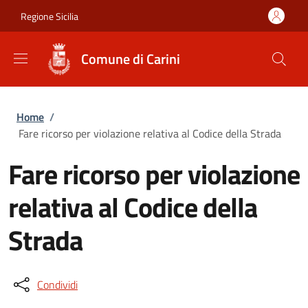
Salta al contenuto principale
Skip to footer content
Regione Sicilia
Comune di Carini
Briciole di pane
Home
/
Fare ricorso per violazione relativa al Codice della Strada
Fare ricorso per violazione
relativa al Codice della
Strada
Condividi