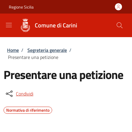
Salta al contenuto principale
Skip to footer content
Regione Sicilia
Comune di Carini
Briciole di pane
Home
/
Segreteria generale
/
Presentare una petizione
Presentare una petizione
Condividi
Normativa di riferimento