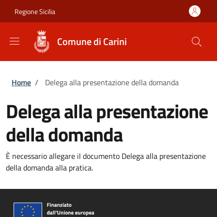
Salta al contenuto principale
Skip to footer content
Regione Sicilia
Comune di Carini
Briciole di pane
Home
/
Delega alla presentazione della domanda
Delega alla presentazione
della domanda
È necessario allegare il documento Delega alla presentazione
della domanda alla pratica.