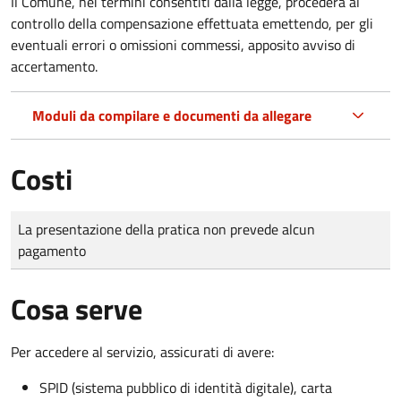
Il Comune, nei termini consentiti dalla legge, procederà al
controllo della compensazione effettuata emettendo, per gli
eventuali errori o omissioni commessi, apposito avviso di
accertamento.
Moduli da compilare e documenti da allegare
Costi
Tipo di pagamento
Importo
La presentazione della pratica non prevede alcun
pagamento
Cosa serve
Per accedere al servizio, assicurati di avere:
SPID (sistema pubblico di identità digitale), carta