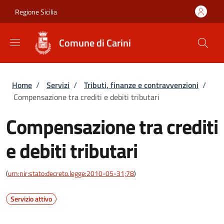
Salta al contenuto principale
Skip to footer content
Regione Sicilia
Comune di Carini
Briciole di pane
Home
/
Servizi
/
Tributi, finanze e contravvenzioni
/
Compensazione tra crediti e debiti tributari
Compensazione tra crediti
e debiti tributari
(
urn:nir:stato:decreto.legge:2010-05-31;78
)
Servizio attivo