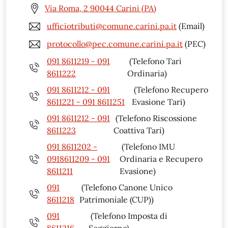
Via Roma, 2 90044 Carini (PA)
ufficiotributi@comune.carini.pa.it
(Email)
protocollo@pec.comune.carini.pa.it
(PEC)
091 8611219 - 091
(Telefono Tari
8611222
Ordinaria)
091 8611212 - 091
(Telefono Recupero
8611221 - 091 8611251
Evasione Tari)
091 8611212 - 091
(Telefono Riscossione
8611223
Coattiva Tari)
091 8611202 -
(Telefono IMU
0918611209 - 091
Ordinaria e Recupero
8611211
Evasione)
091
(Telefono Canone Unico
8611218
Patrimoniale (CUP))
091
(Telefono Imposta di
8611216
Soggiorno)