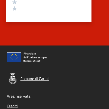
Valuta 2 stelle su 5
Valuta 1 stelle su 5
Comune di Carini
Footer menu
Area riservata
Crediti