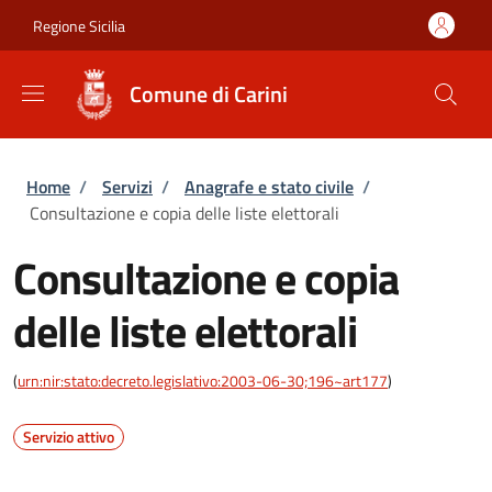
Salta al contenuto principale
Skip to footer content
Regione Sicilia
Comune di Carini
Briciole di pane
Home
/
Servizi
/
Anagrafe e stato civile
/
Consultazione e copia delle liste elettorali
Consultazione e copia
delle liste elettorali
(
urn:nir:stato:decreto.legislativo:2003-06-30;196~art177
)
Servizio attivo