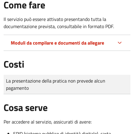
Come fare
Il servizio può essere attivato presentando tutta la
documentazione prevista, consultabile in formato PDF.
Moduli da compilare e documenti da allegare
Costi
Tipo di pagamento
Importo
La presentazione della pratica non prevede alcun
pagamento
Cosa serve
Per accedere al servizio, assicurati di avere:
SPID (sistema pubblico di identità digitale), carta