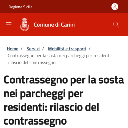
Salta al contenuto principale
Skip to footer content
Regione Sicilia
Comune di Carini
Briciole di pane
Home
/
Servizi
/
Mobilità e trasporti
/
Contrassegno per la sosta nei parcheggi per residenti:
rilascio del contrassegno
Contrassegno per la sosta
nei parcheggi per
residenti: rilascio del
contrassegno