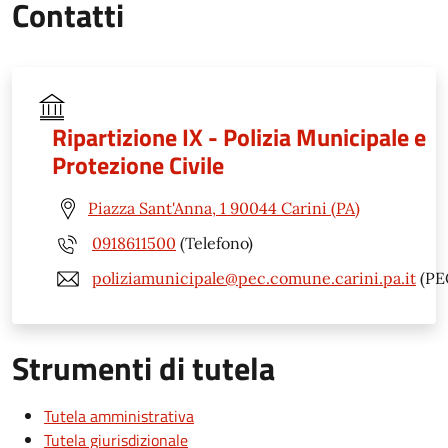
Contatti
Ripartizione IX - Polizia Municipale e
Protezione Civile
Piazza Sant'Anna, 1 90044 Carini (PA)
0918611500
(Telefono)
poliziamunicipale@pec.comune.carini.pa.it
(PE
Strumenti di tutela
Tutela amministrativa
Tutela giurisdizionale