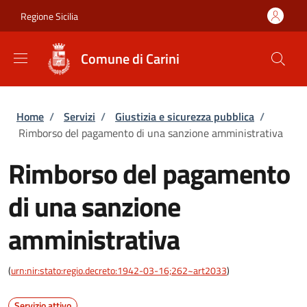
Salta al contenuto principale
Skip to footer content
Regione Sicilia
Comune di Carini
Briciole di pane
Home
/
Servizi
/
Giustizia e sicurezza pubblica
/
Rimborso del pagamento di una sanzione amministrativa
Rimborso del pagamento
di una sanzione
amministrativa
(
urn:nir:stato:regio.decreto:1942-03-16;262~art2033
)
Servizio attivo