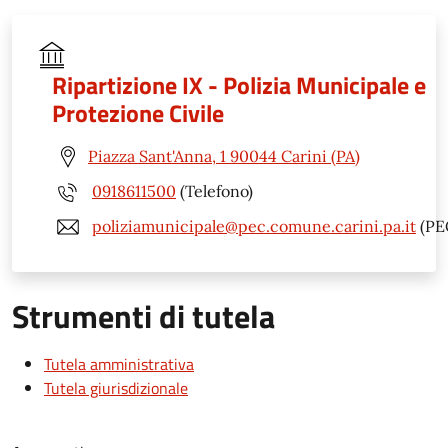
Ripartizione IX - Polizia Municipale e
Protezione Civile
Piazza Sant'Anna, 1 90044 Carini (PA)
0918611500
(Telefono)
poliziamunicipale@pec.comune.carini.pa.it
(PE
Strumenti di tutela
Tutela amministrativa
Tutela giurisdizionale