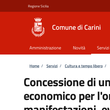
Salta al contenuto principale
Skip to footer content
Regione Sicilia
Comune di Carini
Amministrazione
Novità
Servizi
Briciole di pane
Home
/
Servizi
/
Cultura e tempo libero
/
Concessione di un
economico per l'o
manifestazioni, ev