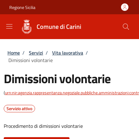
Salta al contenuto principale
Skip to footer content
Regione Sicilia
Comune di Carini
Briciole di pane
Home
/
Servizi
/
Vita lavorativa
/
Dimissioni volontarie
Dimissioni volontarie
(
urn:nir:agenzia.rappresentanza.negoziale.pubbliche.amministrazioni:contra
Servizio attivo
Procedimento di dimissioni volontarie