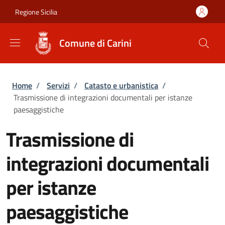
Salta al contenuto principale
Skip to footer content
Regione Sicilia
Comune di Carini
Briciole di pane
Home
/
Servizi
/
Catasto e urbanistica
/
Trasmissione di integrazioni documentali per istanze
paesaggistiche
Trasmissione di
integrazioni documentali
per istanze
paesaggistiche