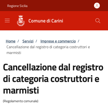
Salta al contenuto principale
Skip to footer content
Regione Sicilia
Comune di Carini
Briciole di pane
Home
/
Servizi
/
Imprese e commercio
/
Cancellazione dal registro di categoria costruttori e
marmisti
Cancellazione dal registro
di categoria costruttori e
marmisti
(Regolamento comunale)