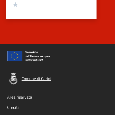
Valuta 1 stelle su 5
Comune di Carini
Footer menu
Area riservata
Crediti