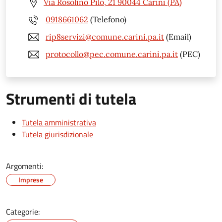
Via Rosolino Pilo, 21 90044 Carini (PA)
0918661062
(Telefono)
rip8servizi@comune.carini.pa.it
(Email)
protocollo@pec.comune.carini.pa.it
(PEC)
Strumenti di tutela
Tutela amministrativa
Tutela giurisdizionale
Argomenti:
Imprese
Categorie: