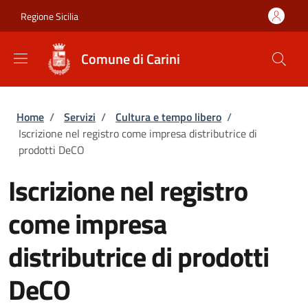
Salta al contenuto principale
Skip to footer content
Regione Sicilia
Comune di Carini
Briciole di pane
Home
/
Servizi
/
Cultura e tempo libero
/
Iscrizione nel registro come impresa distributrice di
prodotti DeCO
Iscrizione nel registro
come impresa
distributrice di prodotti
DeCO