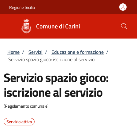
Salta al contenuto principale
Skip to footer content
Regione Sicilia
Comune di Carini
Briciole di pane
Home
/
Servizi
/
Educazione e formazione
/
Servizio spazio gioco: iscrizione al servizio
Servizio spazio gioco:
iscrizione al servizio
(Regolamento comunale)
Servizio attivo