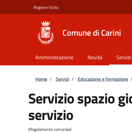
Salta al contenuto principale
Skip to footer content
Regione Sicilia
Comune di Carini
Amministrazione
Novità
Servizi
Briciole di pane
Home
/
Servizi
/
Educazione e formazione
Servizio spazio gi
servizio
(Regolamento comunale)