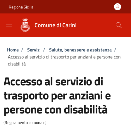
Salta al contenuto principale
Skip to footer content
Regione Sicilia
Comune di Carini
Briciole di pane
Home
/
Servizi
/
Salute, benessere e assistenza
/
Accesso al servizio di trasporto per anziani e persone con
disabilità
Accesso al servizio di
trasporto per anziani e
persone con disabilità
(Regolamento comunale)