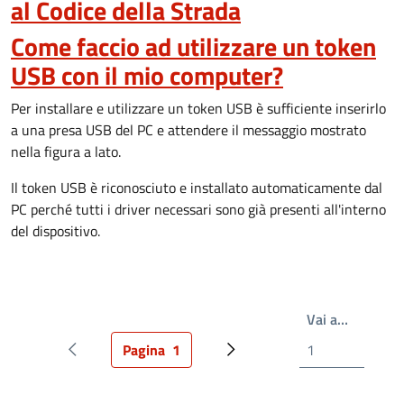
al Codice della Strada
Come faccio ad utilizzare un token
USB con il mio computer?
Per installare e utilizzare un token USB è sufficiente inserirlo
a una presa USB del PC e attendere il messaggio mostrato
nella figura a lato.
Il token USB è riconosciuto e installato automaticamente dal
PC perché tutti i driver necessari sono già presenti all'interno
del dispositivo.
Write th
Vai a…
Pagina
1
Pagina precedente
Pagina attuale
Prossima pagina