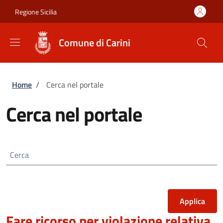
Salta al contenuto principale
Skip to footer content
Regione Sicilia
Comune di Carini
Briciole di pane
Home
/
Cerca nel portale
Cerca nel portale
Cerca
Fare ricorso per violazione relativa